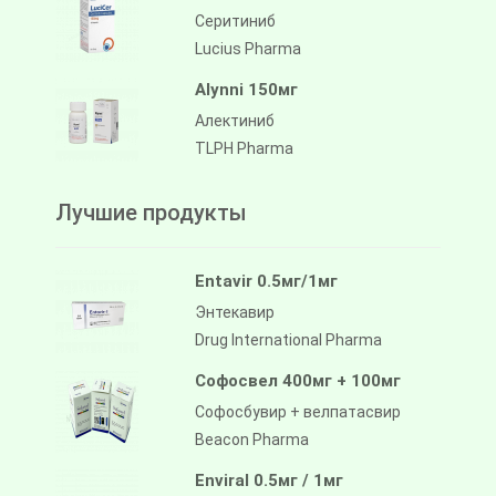
Серитиниб
Lucius Pharma
Alynni 150мг
Алектиниб
TLPH Pharma
Лучшие продукты
Entavir 0.5мг/1мг
Энтекавир
Drug International Pharma
Софосвел 400мг + 100мг
Софосбувир + велпатасвир
Beacon Pharma
Enviral 0.5мг / 1мг