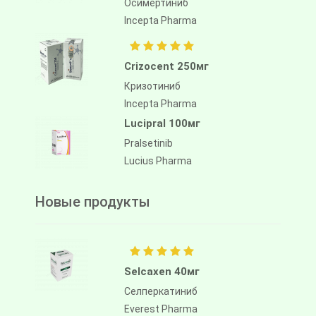
Осимертиниб
Incepta Pharma
Алиассимини 40мг
асциминиб
Crizocent 250мг
Альянс Фарма
Кризотиниб
Incepta Pharma
Lucipral 100мг
Pralsetinib
Lucius Pharma
Новые продукты
Selcaxen 40мг
Селперкатиниб
Everest Pharma