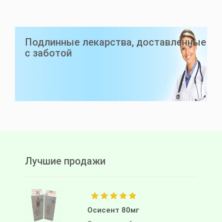
LuciAsc 40мг
Подлинные лекарства, доставленные
асциминиб
с заботой
Lucius Pharma
Лучшие продажи
Осисент 80мг