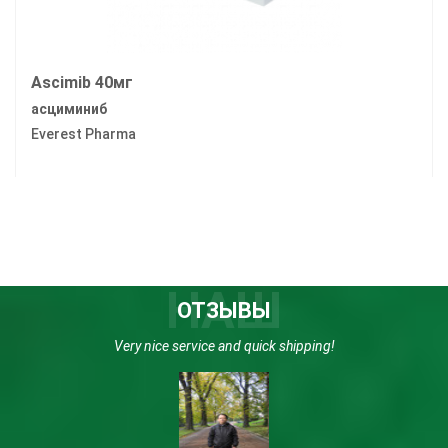
Ascimib 40мг
асциминиб
Everest Pharma
НАШ
ОТЗЫВЫ
Very nice service and quick shipping!