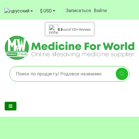
Записаться
Войти
русский
$ USD
5.0
out of
100+
Reviews