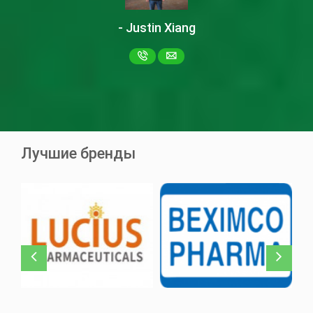
- Justin Xiang
Ascentib 40мг
асциминиб
Ziska Pharma
Лучшие бренды