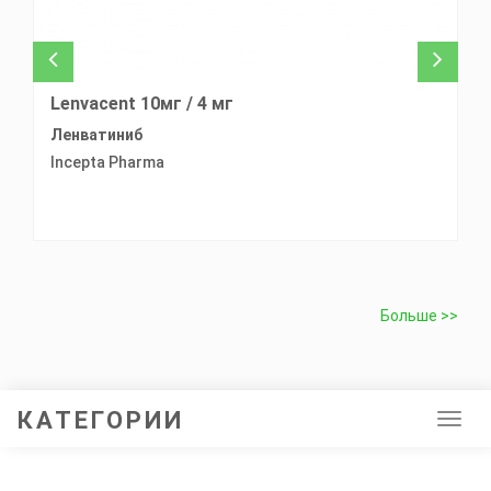
Lenvacent 10мг / 4 мг
L
Ленватиниб
Pr
Incepta Pharma
L
Больше >>
КАТЕГОРИИ
Tog
navi