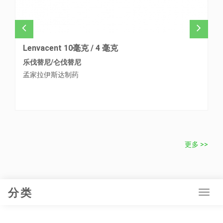
Lenvacent 10毫克 / 4 毫克
L
乐伐替尼/仑伐替尼
Pr
孟家拉伊斯达制药
L
更多 >>
分类
Tog
navi