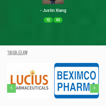
- Justin Xiang
Ascentib 40毫克
Asciminib
Ziska Pharma
顶级品牌